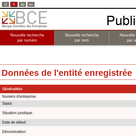
nl
fr
de
en
Nouvelle recherche
Nouvelle recherche
Nouvelle
par numéro
par nom
par a
Données de l'entité enregistrée
Généralités
Numéro d'entreprise:
Statut:
Situation juridique:
Date de début:
Dénomination: