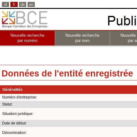
nl
fr
de
en
Nouvelle recherche
Nouvelle recherche
Nouvelle
par numéro
par nom
par a
Données de l'entité enregistrée
Généralités
Numéro d'entreprise:
Statut:
Situation juridique:
Date de début:
Dénomination: