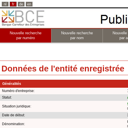
nl
fr
de
en
Nouvelle recherche
Nouvelle recherche
Nouvelle
par numéro
par nom
par a
Données de l'entité enregistrée
Généralités
Numéro d'entreprise:
Statut:
Situation juridique:
Date de début:
Dénomination: