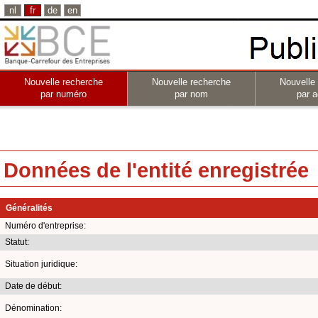
nl
fr
de
en
Nouvelle recherche
Nouvelle recherche
Nouvelle
par numéro
par nom
par a
Données de l'entité enregistrée
Généralités
Numéro d'entreprise:
Statut:
Situation juridique:
Date de début:
Dénomination: