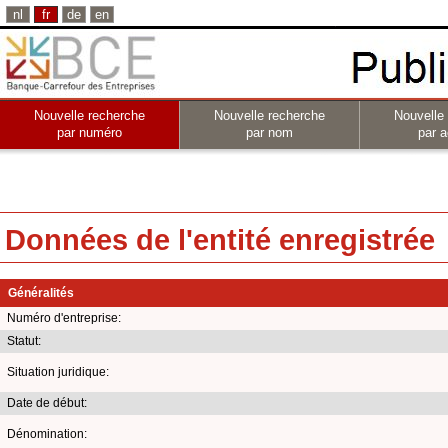
nl
fr
de
en
Nouvelle recherche
Nouvelle recherche
Nouvelle
par numéro
par nom
par a
Données de l'entité enregistrée
Généralités
Numéro d'entreprise:
Statut:
Situation juridique:
Date de début:
Dénomination: