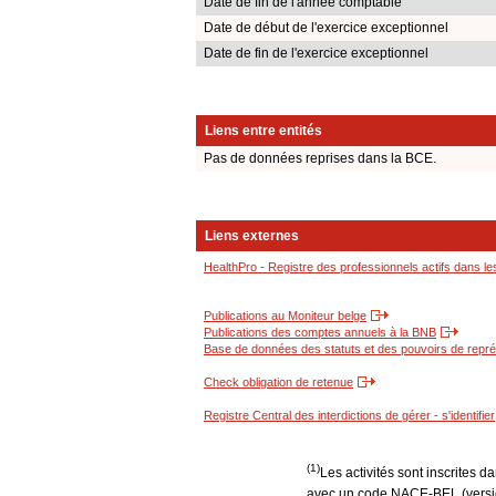
Date de fin de l'année comptable
Date de début de l'exercice exceptionnel
Date de fin de l'exercice exceptionnel
Liens entre entités
Pas de données reprises dans la BCE.
Liens externes
HealthPro - Registre des professionnels actifs dans le
Publications au Moniteur belge
Publications des comptes annuels à la BNB
Base de données des statuts et des pouvoirs de représ
Check obligation de retenue
Registre Central des interdictions de gérer - s'identifier
(1)
Les activités sont inscrites 
avec un code NACE-BEL (version