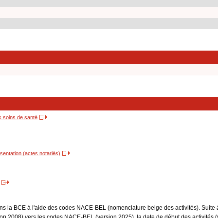
s soins de santé
entation (actes notariés)
dans la BCE à l'aide des codes NACE-BEL (nomenclature belge des activités). Suite 
 2008) vers les codes NACE-BEL (version 2025), la date de début des activités (v