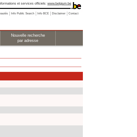
nformations et services officiels:
www.belgium.be
eautés
Info Public Search
Info BCE
Disclaimer
Contact
Nouvelle recherche
par adresse