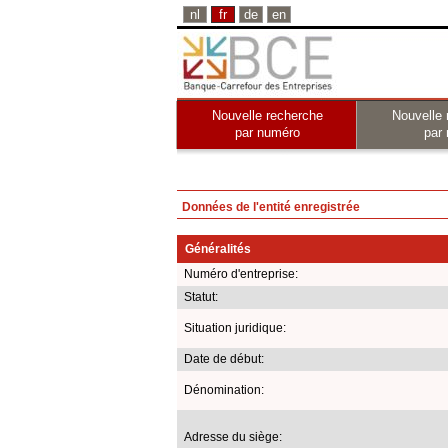
nl
fr
de
en
Nouvelle recherche
Nouvelle 
par numéro
par
Données de l'entité enregistrée
Généralités
Numéro d'entreprise:
Statut:
Situation juridique:
Date de début:
Dénomination:
Adresse du siège: