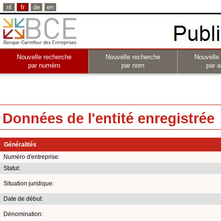
nl
fr
de
en
Nouvelle recherche
Nouvelle recherche
Nouvelle
par numéro
par nom
par a
Données de l'entité enregistrée
Généralités
Numéro d'entreprise:
Statut:
Situation juridique:
Date de début:
Dénomination: