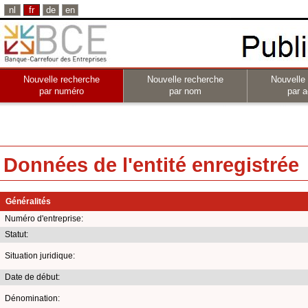
nl
fr
de
en
Nouvelle recherche
Nouvelle recherche
Nouvelle
par numéro
par nom
par a
Données de l'entité enregistrée
Généralités
Numéro d'entreprise:
Statut:
Situation juridique:
Date de début:
Dénomination: