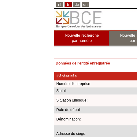
nl
fr
de
en
Nouvelle recherche
Nouvelle 
par numéro
par
Données de l'entité enregistrée
Généralités
Numéro d'entreprise:
Statut:
Situation juridique:
Date de début:
Dénomination:
Adresse du siège: