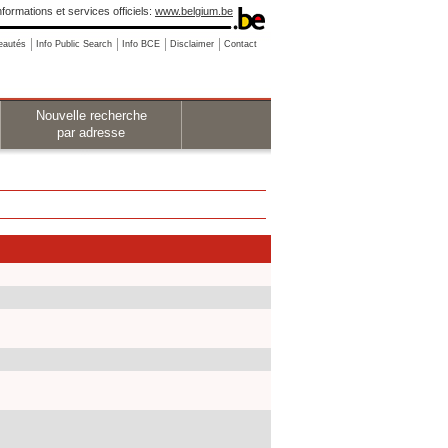
nformations et services officiels:
www.belgium.be
eautés
Info Public Search
Info BCE
Disclaimer
Contact
Nouvelle recherche
par adresse