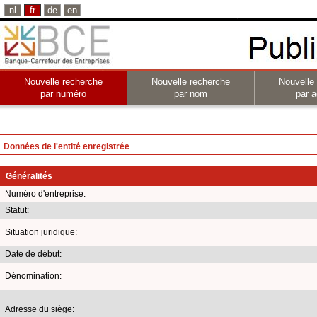
nl
fr
de
en
Nouvelle recherche
Nouvelle recherche
Nouvelle
par numéro
par nom
par a
Données de l'entité enregistrée
Généralités
Numéro d'entreprise:
Statut:
Situation juridique:
Date de début:
Dénomination:
Adresse du siège: