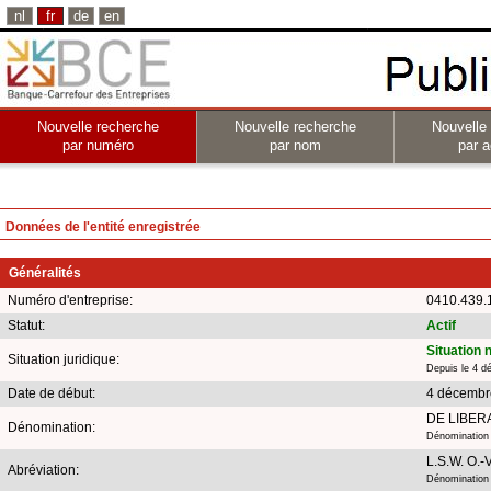
nl
fr
de
en
Nouvelle recherche
Nouvelle recherche
Nouvelle
par numéro
par nom
par a
Données de l'entité enregistrée
Généralités
Numéro d'entreprise:
0410.439.
Statut:
Actif
Situation 
Situation juridique:
Depuis le 4 
Date de début:
4 décembr
DE LIBER
Dénomination:
Dénomination 
L.S.W. O.-V
Abréviation:
Dénomination 