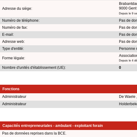
Brabantda
9000 Gent
Adresse du siège:
Depuis le 9 s
Numéro de téléphone:
Pas de don
Numéro de fax:
Pas de don
E-mail:
Pas de don
Adresse web:
Pas de don
Type d'entité:
Personne 
Association
Forme légale:
Depuis le 4 
Nombre d'unités d'établissement (UE):
0
Fonctions
Administrateur
De Waele 
Administrateur
Holderbek
Capacités entrepreneuriales - ambulant - exploitant forain
Pas de données reprises dans la BCE.