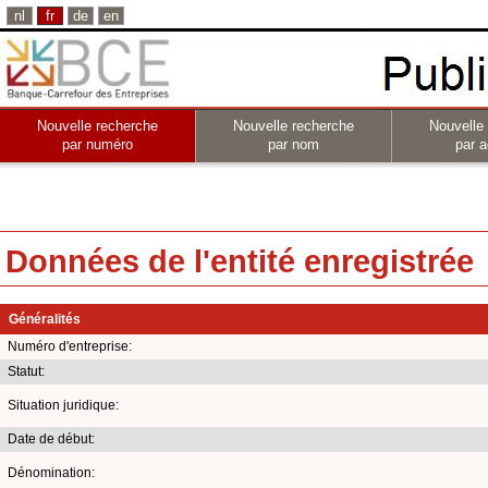
nl
fr
de
en
Nouvelle recherche
Nouvelle recherche
Nouvelle
par numéro
par nom
par a
Données de l'entité enregistrée
Généralités
Numéro d'entreprise:
Statut:
Situation juridique:
Date de début:
Dénomination: