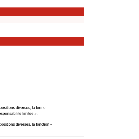
positions diverses, la forme
esponsabilité limitée ».
ositions diverses, la fonction «