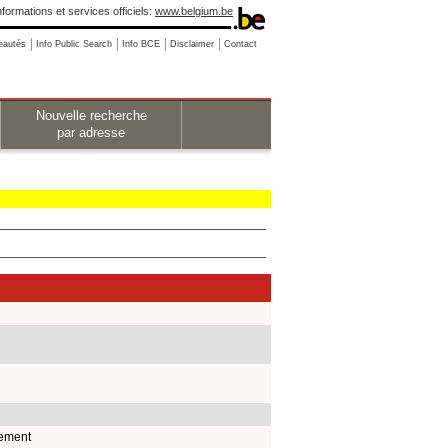
nformations et services officiels:
www.belgium.be
eautés
Info Public Search
Info BCE
Disclaimer
Contact
Nouvelle recherche
par adresse
lement