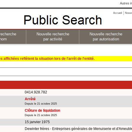
Autres i
Accueil
Nouv
recherche
Nouvelle recherche
Nouvelle recherche
 nom
par activité
par autorisation
affichées reflètent la situation lors de l'arrêt de l'entité.
0414.928.782
Arrêté
Depuis le 21 octobre 2025
Clôture de liquidation
Depuis le 21 octobre 2025
15 janvier 1975
Dewinter frères - Entreprises générales de Menuiserie et d'Ameub