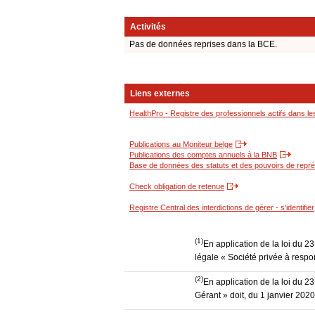
Activités
Pas de données reprises dans la BCE.
Liens externes
HealthPro - Registre des professionnels actifs dans le
Publications au Moniteur belge
Publications des comptes annuels à la BNB
Base de données des statuts et des pouvoirs de représ
Check obligation de retenue
Registre Central des interdictions de gérer - s'identifier
(1)
En application de la loi du 2
légale « Société privée à respon
(2)
En application de la loi du 2
Gérant » doit, du 1 janvier 202