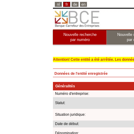
nl
fr
de
en
Nouvelle recherche
Nouvelle 
par numéro
par
Attention! Cette entité a été arrêtée. Les données 
Données de l'entité enregistrée
Généralités
Numéro d'entreprise:
Statut:
Situation juridique:
Date de début:
Dénomination: