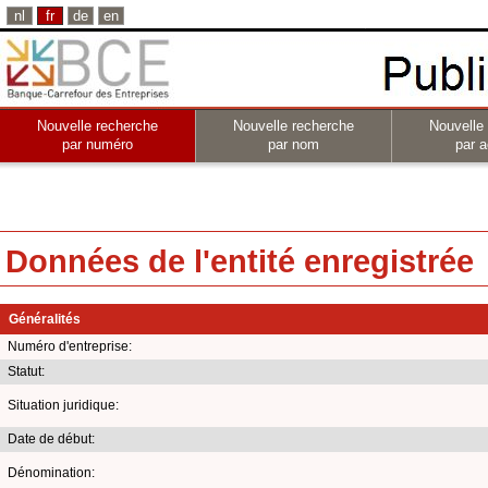
nl
fr
de
en
Nouvelle recherche
Nouvelle recherche
Nouvelle
par numéro
par nom
par a
Données de l'entité enregistrée
Généralités
Numéro d'entreprise:
Statut:
Situation juridique:
Date de début:
Dénomination: