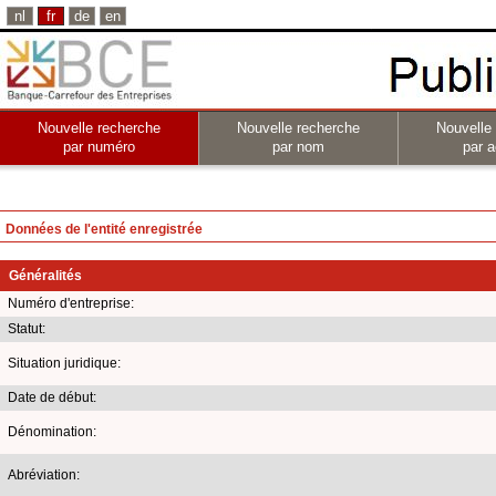
nl
fr
de
en
Nouvelle recherche
Nouvelle recherche
Nouvelle
par numéro
par nom
par a
Données de l'entité enregistrée
Généralités
Numéro d'entreprise:
Statut:
Situation juridique:
Date de début:
Dénomination:
Abréviation: