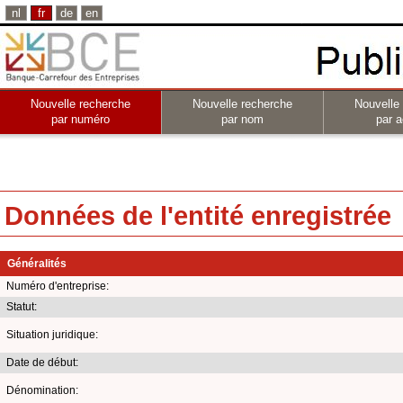
nl
fr
de
en
Nouvelle recherche
Nouvelle recherche
Nouvelle
par numéro
par nom
par a
Données de l'entité enregistrée
Généralités
Numéro d'entreprise:
Statut:
Situation juridique:
Date de début:
Dénomination: