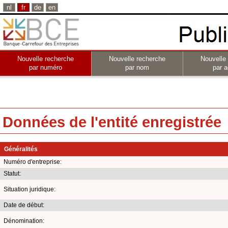
nl
fr
de
en
Nouvelle recherche
Nouvelle recherche
Nouvelle
par numéro
par nom
par a
Données de l'entité enregistrée
Généralités
Numéro d'entreprise:
Statut:
Situation juridique:
Date de début:
Dénomination: