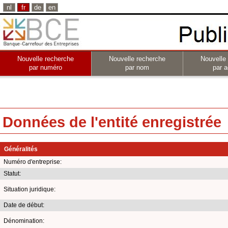
nl
fr
de
en
Nouvelle recherche
Nouvelle recherche
Nouvelle
par numéro
par nom
par a
Données de l'entité enregistrée
Généralités
Numéro d'entreprise:
Statut:
Situation juridique:
Date de début:
Dénomination: