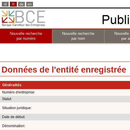
nl
fr
de
en
Nouvelle recherche
Nouvelle recherche
Nouvelle
par numéro
par nom
par a
Données de l'entité enregistrée
Généralités
Numéro d'entreprise:
Statut:
Situation juridique:
Date de début:
Dénomination: