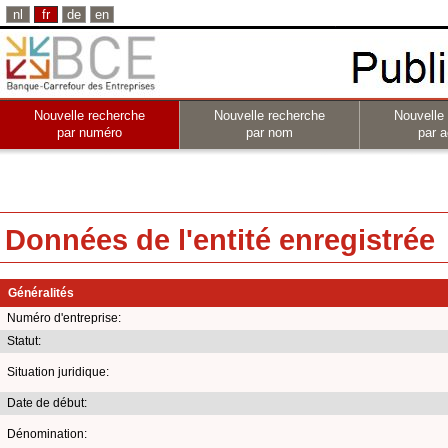
nl
fr
de
en
Nouvelle recherche
Nouvelle recherche
Nouvelle
par numéro
par nom
par a
Données de l'entité enregistrée
Généralités
Numéro d'entreprise:
Statut:
Situation juridique:
Date de début:
Dénomination: