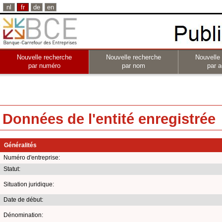
nl
fr
de
en
Nouvelle recherche
Nouvelle recherche
Nouvelle
par numéro
par nom
par a
Données de l'entité enregistrée
Généralités
Numéro d'entreprise:
Statut:
Situation juridique:
Date de début:
Dénomination: