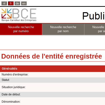
nl
fr
de
en
Nouvelle recherche
Nouvelle recherche
Nouvelle
par numéro
par nom
par a
Données de l'entité enregistrée
Généralités
Numéro d'entreprise:
Statut:
Situation juridique:
Date de début:
Dénomination: