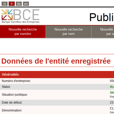
nl
fr
de
en
Nouvelle recherche
Nouvelle recherche
Nouvelle
par numéro
par nom
par a
Données de l'entité enregistrée
Généralités
Numéro d'entreprise:
05
Statut:
Ac
Si
Situation juridique:
Dep
Date de début:
23
CL
Dénomination:
Dén