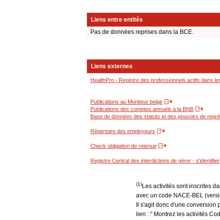
Liens entre entités
Pas de données reprises dans la BCE.
Liens externes
HealthPro - Registre des professionnels actifs dans le
Publications au Moniteur belge
Publications des comptes annuels à la BNB
Base de données des statuts et des pouvoirs de représ
Répertoire des employeurs
Check obligation de retenue
Registre Central des interdictions de gérer - s'identifier
(1)
Les activités sont inscrites 
avec un code NACE-BEL (version
Il s'agit donc d'une conversion 
lien : " Montrez les activités 