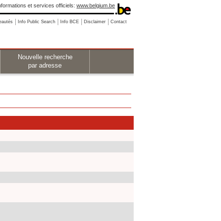
nformations et services officiels:
www.belgium.be
eautés
Info Public Search
Info BCE
Disclaimer
Contact
Nouvelle recherche
par adresse