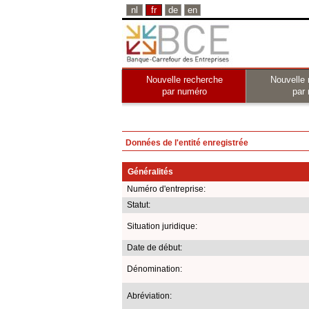
nl
fr
de
en
Nouvelle recherche
Nouvelle 
par numéro
par
Données de l'entité enregistrée
Généralités
Numéro d'entreprise:
Statut:
Situation juridique:
Date de début:
Dénomination:
Abréviation: