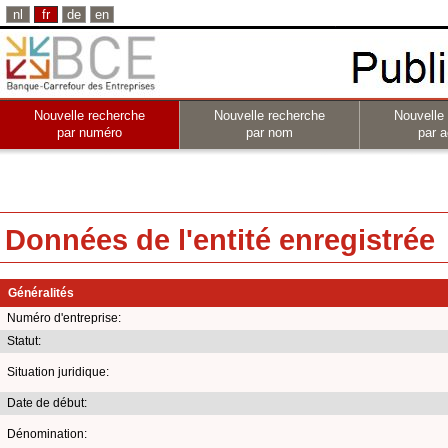
nl
fr
de
en
Nouvelle recherche
Nouvelle recherche
Nouvelle
par numéro
par nom
par a
Données de l'entité enregistrée
Généralités
Numéro d'entreprise:
Statut:
Situation juridique:
Date de début:
Dénomination: