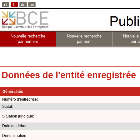
nl
fr
de
en
Nouvelle recherche
Nouvelle recherche
Nouvelle
par numéro
par nom
par a
Données de l'entité enregistrée
Généralités
Numéro d'entreprise:
Statut:
Situation juridique:
Date de début:
Dénomination: