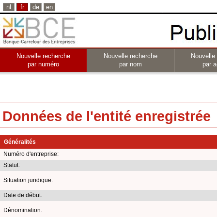
nl
fr
de
en
Nouvelle recherche
Nouvelle recherche
Nouvelle
par numéro
par nom
par a
Données de l'entité enregistrée
Généralités
Numéro d'entreprise:
Statut:
Situation juridique:
Date de début:
Dénomination: