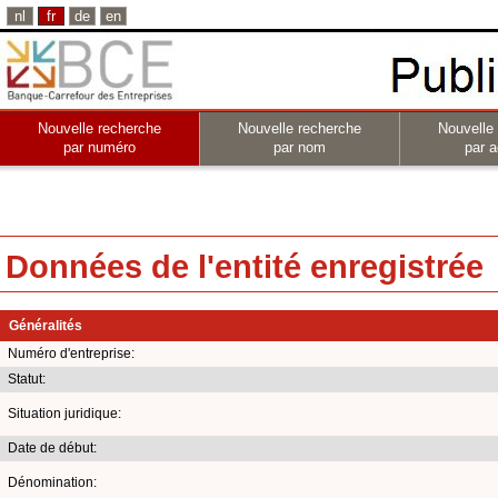
nl
fr
de
en
Nouvelle recherche
Nouvelle recherche
Nouvelle
par numéro
par nom
par a
Données de l'entité enregistrée
Généralités
Numéro d'entreprise:
Statut:
Situation juridique:
Date de début:
Dénomination: