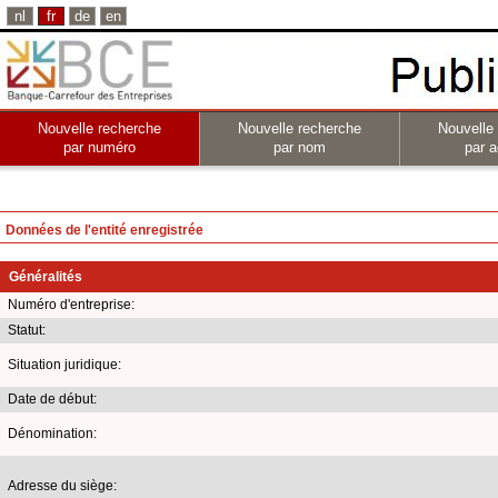
nl
fr
de
en
Nouvelle recherche
Nouvelle recherche
Nouvelle
par numéro
par nom
par a
Données de l'entité enregistrée
Généralités
Numéro d'entreprise:
Statut:
Situation juridique:
Date de début:
Dénomination:
Adresse du siège: