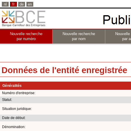
nl
fr
de
en
Nouvelle recherche
Nouvelle recherche
Nouvelle
par numéro
par nom
par a
Données de l'entité enregistrée
Généralités
Numéro d'entreprise:
Statut:
Situation juridique:
Date de début:
Dénomination: