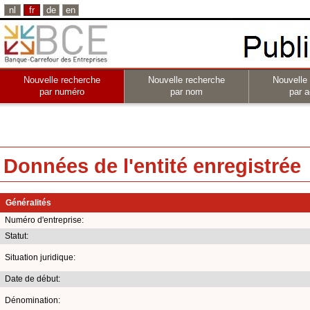
nl
fr
de
en
Nouvelle recherche
Nouvelle recherche
Nouvelle
par numéro
par nom
par a
Données de l'entité enregistrée
Généralités
Numéro d'entreprise:
Statut:
Situation juridique:
Date de début:
Dénomination: