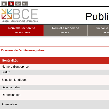
nl
fr
de
en
Nouvelle recherche
Nouvelle recherche
Nouvelle
par numéro
par nom
par a
Données de l'entité enregistrée
Généralités
Numéro d'entreprise:
Statut:
Situation juridique:
Date de début:
Dénomination:
Abréviation: