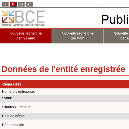
nl
fr
de
en
Nouvelle recherche
Nouvelle recherche
Nouvelle
par numéro
par nom
par a
Données de l'entité enregistrée
Généralités
Numéro d'entreprise:
Statut:
Situation juridique:
Date de début:
Dénomination: