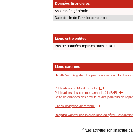
Données financières
Assemblée générale
Date de fin de l'année comptable
Liens entre entités
Pas de données reprises dans la BCE.
Liens externes
HealthPro - Registre des professionnels actifs dans le
Publications au Moniteur belge
Publications des comptes annuels à la BNB
Base de données des statuts et des pouvoirs de représ
Check obligation de retenue
Registre Central des interdictions de gérer - s'identifier
(1)
Les activités sont inscrites 