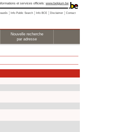
nformations et services officiels:
www.belgium.be
eautés
Info Public Search
Info BCE
Disclaimer
Contact
Nouvelle recherche
par adresse