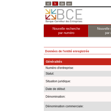
nl
fr
de
en
Nouvelle recherche
Nouvelle 
par numéro
par
Données de l'entité enregistrée
Généralités
Numéro d'entreprise:
Statut:
Situation juridique:
Date de début:
Dénomination:
Dénomination commerciale: