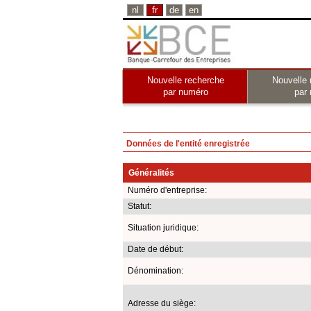
nl
fr
de
en
Nouvelle recherche
Nouvelle 
par numéro
par
Données de l'entité enregistrée
Généralités
Numéro d'entreprise:
Statut:
Situation juridique:
Date de début:
Dénomination:
Adresse du siège: