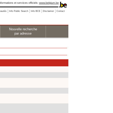
nformations et services officiels:
www.belgium.be
eautés
Info Public Search
Info BCE
Disclaimer
Contact
Nouvelle recherche
par adresse