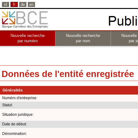
nl
fr
de
en
Nouvelle recherche
Nouvelle recherche
Nouvelle
par numéro
par nom
par a
Données de l'entité enregistrée
Généralités
Numéro d'entreprise:
Statut:
Situation juridique:
Date de début:
Dénomination: