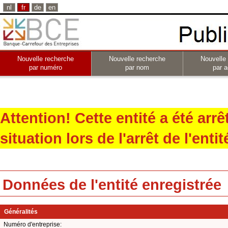
nl
fr
de
en
Nouvelle recherche
Nouvelle recherche
Nouvelle
par numéro
par nom
par a
Attention! Cette entité a été arr
situation lors de l'arrêt de l'entit
Données de l'entité enregistrée
Généralités
Numéro d'entreprise: