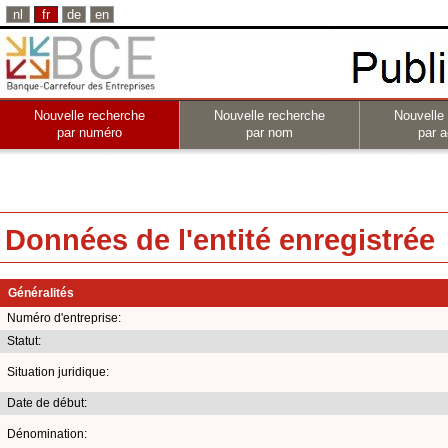
nl
fr
de
en
Nouvelle recherche
Nouvelle recherche
Nouvelle
par numéro
par nom
par a
Données de l'entité enregistrée
Généralités
Numéro d'entreprise:
Statut:
Situation juridique:
Date de début:
Dénomination: