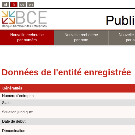
nl
fr
de
en
Nouvelle recherche
Nouvelle recherche
Nouvelle
par numéro
par nom
par a
Données de l'entité enregistrée
Généralités
Numéro d'entreprise:
Statut:
Situation juridique:
Date de début:
Dénomination: