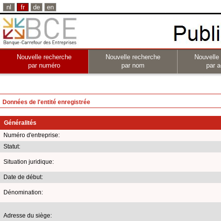
nl
fr
de
en
Nouvelle recherche
Nouvelle recherche
Nouvelle
par numéro
par nom
par a
Données de l'entité enregistrée
Généralités
Numéro d'entreprise:
Statut:
Situation juridique:
Date de début:
Dénomination:
Adresse du siège: