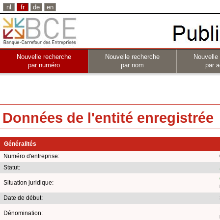
nl
fr
de
en
Nouvelle recherche
Nouvelle recherche
Nouvelle
par numéro
par nom
par a
Données de l'entité enregistrée
Généralités
Numéro d'entreprise:
Statut:
Situation juridique:
Date de début:
Dénomination: