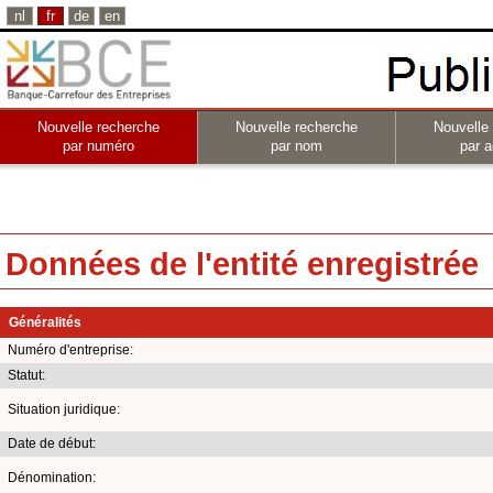
nl
fr
de
en
Nouvelle recherche
Nouvelle recherche
Nouvelle
par numéro
par nom
par a
Données de l'entité enregistrée
Généralités
Numéro d'entreprise:
Statut:
Situation juridique:
Date de début:
Dénomination: