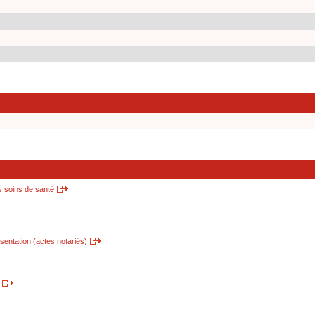
s soins de santé
entation (actes notariés)