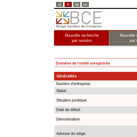
nl
fr
de
en
Nouvelle recherche
Nouvelle 
par numéro
par
Données de l'entité enregistrée
Généralités
Numéro d'entreprise:
Statut:
Situation juridique:
Date de début:
Dénomination:
Adresse du siège: