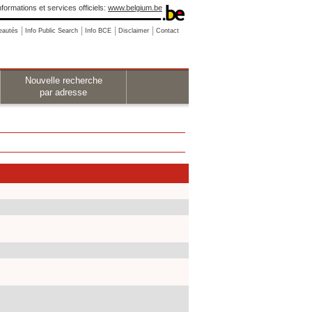
nformations et services officiels:
www.belgium.be
eautés
Info Public Search
Info BCE
Disclaimer
Contact
Nouvelle recherche
par adresse