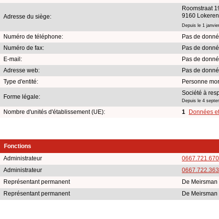
Roomstraat 1
9160 Lokeren
Adresse du siège:
Depuis le 1 janvie
Numéro de téléphone:
Pas de donnée
Numéro de fax:
Pas de donnée
E-mail:
Pas de donnée
Adresse web:
Pas de donnée
Type d'entité:
Personne mor
Société à resp
Forme légale:
Depuis le 4 sept
Nombre d'unités d'établissement (UE):
1
Données et 
Fonctions
Administrateur
0667.721.670
Administrateur
0667.722.363
Représentant permanent
De Meirsman 
Représentant permanent
De Meirsman 