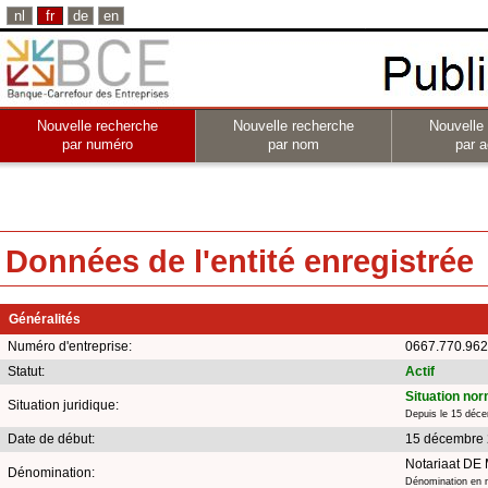
nl
fr
de
en
Nouvelle recherche
Nouvelle recherche
Nouvelle
par numéro
par nom
par a
Données de l'entité enregistrée
Généralités
Numéro d'entreprise:
0667.770.962
Statut:
Actif
Situation no
Situation juridique:
Depuis le 15 déc
Date de début:
15 décembre
Notariaat DE
Dénomination:
Dénomination en n