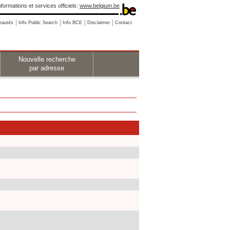
nformations et services officiels:
www.belgium.be
eautés
Info Public Search
Info BCE
Disclaimer
Contact
Nouvelle recherche
par adresse