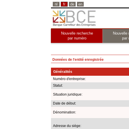
nl
fr
de
en
Nouvelle recherche
Nouvelle 
par numéro
par
Données de l'entité enregistrée
Généralités
Numéro d'entreprise:
Statut:
Situation juridique:
Date de début:
Dénomination:
Adresse du siège: