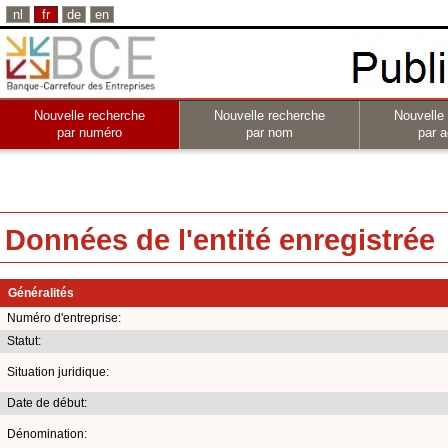
nl
fr
de
en
Nouvelle recherche
Nouvelle recherche
Nouvelle
par numéro
par nom
par a
Données de l'entité enregistrée
Généralités
Numéro d'entreprise:
Statut:
Situation juridique:
Date de début:
Dénomination: