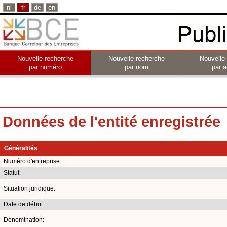
nl
fr
de
en
Nouvelle recherche
Nouvelle recherche
Nouvelle
par numéro
par nom
par a
Données de l'entité enregistrée
Généralités
Numéro d'entreprise:
Statut:
Situation juridique:
Date de début:
Dénomination: