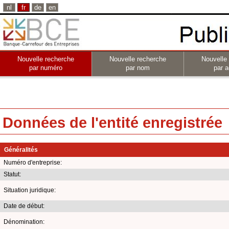
nl
fr
de
en
Nouvelle recherche
Nouvelle recherche
Nouvelle
par numéro
par nom
par a
Données de l'entité enregistrée
Généralités
Numéro d'entreprise:
Statut:
Situation juridique:
Date de début:
Dénomination: