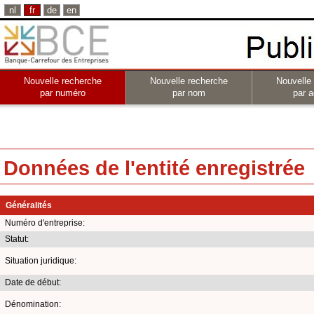
nl
fr
de
en
Nouvelle recherche
Nouvelle recherche
Nouvelle
par numéro
par nom
par a
Données de l'entité enregistrée
Généralités
Numéro d'entreprise:
Statut:
Situation juridique:
Date de début:
Dénomination: