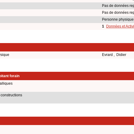
Pas de données rep
Pas de données rep
Personne physique
1
Données et Activ
ysique
Evrard , Didier
itant forain
alliques
 constructions