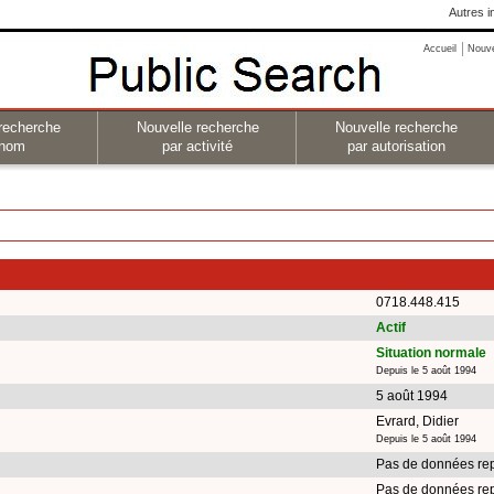
Autres i
Accueil
Nouv
recherche
Nouvelle recherche
Nouvelle recherche
 nom
par activité
par autorisation
0718.448.415
Actif
Situation normale
Depuis le 5 août 1994
5 août 1994
Evrard, Didier
Depuis le 5 août 1994
Pas de données rep
Pas de données rep