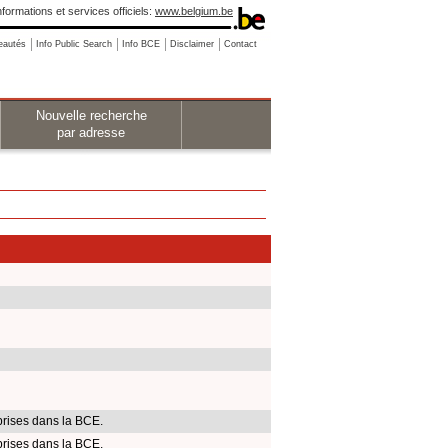
nformations et services officiels:
www.belgium.be
eautés
Info Public Search
Info BCE
Disclaimer
Contact
Nouvelle recherche
par adresse
rises dans la BCE.
rises dans la BCE.